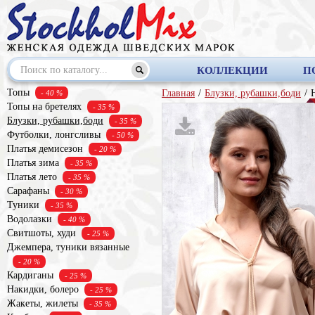
КОЛЛЕКЦИИ
П
Топы
Главная
/
Блузки, рубашки,боди
/
- 40 %
Топы на бретелях
- 35 %
Блузки, рубашки,боди
- 35 %
Футболки, лонгсливы
- 50 %
Платья демисезон
- 20 %
Платья зима
- 35 %
Платья лето
- 35 %
Сарафаны
- 30 %
Туники
- 35 %
Водолазки
- 40 %
Свитшоты, худи
- 25 %
Джемпера, туники вязанные
- 20 %
Кардиганы
- 25 %
Накидки, болеро
- 25 %
Жакеты, жилеты
- 35 %