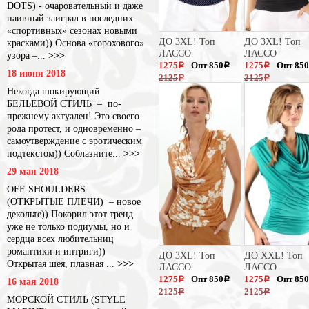
DOTS) - очаровательный и даже
наивный заиграл в последних
«спортивных» сезонах новыми
ДО 3XL! Топ
ДО 3XL! Топ
красками)) Основа «горохового»
ЛАССО
ЛАССО
узора –...
>>>
1275
Опт 850
1275
Опт 850
a
a
a
18 июня 2018
2125
2125
a
a
Некогда шокирующий
БЕЛЬЕВОЙ СТИЛЬ – по-
прежнему актуален! Это своего
рода протест, и одновременно –
самоутверждение с эротическим
подтекстом)) Соблазните...
>>>
29 мая 2018
OFF-SHOULDERS
(ОТКРЫТЫЕ ПЛЕЧИ) – новое
декольте)) Покорил этот тренд
уже не только подиумы, но и
сердца всех любительниц
романтики и интриги))
ДО 3XL! Топ
ДО XXL! Топ
Открытая шея, плавная ...
>>>
ЛАССО
ЛАССО
1275
Опт 850
1275
Опт 850
a
a
a
16 мая 2018
2125
2125
a
a
МОРСКОЙ СТИЛЬ (STYLE