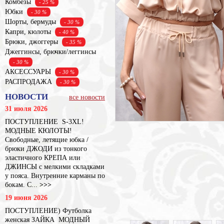
Комбезы
- 25 %
Юбки
- 30 %
Шорты, бермуды
- 30 %
Капри, кюлоты
- 40 %
Брюки, джоггеры
- 35 %
Джеггинсы, брючки/леггинсы
- 30 %
АКСЕССУАРЫ
- 30 %
РАСПРОДАЖА
- 30 %
НОВОСТИ
все новости
31 июля 2026
ПОСТУПЛЕНИЕ S-3XL!
МОДНЫЕ КЮЛОТЫ!
Свободные, летящие юбка /
брюки ДЖОДИ из тонкого
эластичного КРЕПА или
ДЖИНСЫ с мелкими складками
у пояса. Внутренние карманы по
бокам. С...
>>>
19 июня 2026
ПОСТУПЛЕНИЕ) Футболка
женская ЗАЙКА МОДНЫЙ