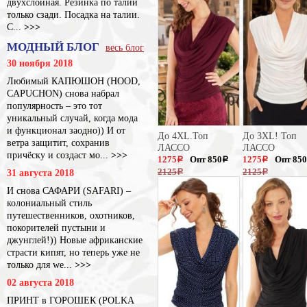
двухслойная. Резинка по талии
только сзади. Посадка на талии.
С...
>>>
МОДНЫЙ БЛОГ
весь блог
30 ноября 2018
Любимый КАПЮШОН (HOOD,
CAPUCHON) снова набрал
популярность – это тот
уникальный случай, когда мода
и функционал заодно)) И от
До 4XL.Топ
До 3XL! Топ
ветра защитит, сохранив
ЛАССО
ЛАССО
причёску и создаст мо...
>>>
1275
Опт 850
1275
Опт 850
a
a
a
2125
2125
31 августа 2018
a
a
И снова САФАРИ (SAFARI) –
колониальный стиль
путешественников, охотников,
покорителей пустыни и
джунглей!)) Новые африканские
страсти кипят, но теперь уже не
только для we...
>>>
02 августа 2018
ПРИНТ в ГОРОШЕК (POLKA