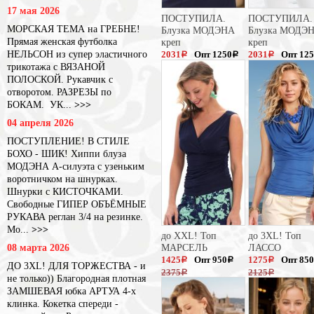
17 мая 2026
ПОСТУПИЛА.
ПОСТУПИЛА.
МОРСКАЯ ТЕМА на ГРЕБНЕ!
Блузка МОДЭНА
Блузка МОДЭ
Прямая женская футболка
креп
креп
НЕЛЬСОН из супер эластичного
2031
Опт 1250
2031
Опт 12
a
a
a
трикотажа с ВЯЗАНОЙ
3125
3125
a
a
ПОЛОСКОЙ. Рукавчик с
отворотом. РАЗРЕЗЫ по
БОКАМ. УК...
>>>
04 апреля 2026
ПОСТУПЛЕНИЕ! В СТИЛЕ
БОХО - ШИК! Хиппи блуза
МОДЭНА А-силуэта с узеньким
воротничком на шнурках.
Шнурки с КИСТОЧКАМИ.
Свободные ГИПЕР ОБЪЁМНЫЕ
РУКАВА реглан 3/4 на резинке.
Мо...
>>>
до XXL! Топ
до 3XL! Топ
08 марта 2026
МАРСЕЛЬ
ЛАССО
1425
Опт 950
1275
Опт 850
a
a
a
ДО 3XL! ДЛЯ ТОРЖЕСТВА - и
2375
2125
a
a
не только)) Благородная плотная
ЗАМШЕВАЯ юбка АРТУА 4-х
клинка. Кокетка спереди -