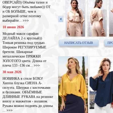
ОВЕРСАЙЗ) Объёмы талии и
бёдер могут быть любыми)) ОТ
и ОБ БОЛЬШЕ, чем в
размерной сетке поэтому
выбирайте...
>>>
10 июня 2026
Модный макси сарафан
ДЕЛАЙЛА 2-х ярусный))
Тонкая резинка под грудью.
НАПИСАТЬ ОТЗЫВ
ПР
Широкие РЕГУЛИРУЕМЫЕ
бретели. Шикарные
металлические ПРЯЖКИ
ЗОЛОТОГО цвета. Длина от
плеча 133 -136 см...
>>>
30 мая 2026
НОВИНКА в стиле БОХО!
Хиппи блузка СИЕНА А-
силуэта. Шнурки с кисточками
и бусинами. ОБЪЁМНЫЕ
ДЛИННЫЕ РУКАВА на резинке
внизу и манжетом - воланом.
Рукава можно поднять до длины
...
>>>