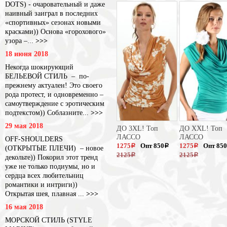
DOTS) - очаровательный и даже
наивный заиграл в последних
«спортивных» сезонах новыми
красками)) Основа «горохового»
узора –...
>>>
18 июня 2018
Некогда шокирующий
БЕЛЬЕВОЙ СТИЛЬ – по-
прежнему актуален! Это своего
рода протест, и одновременно –
самоутверждение с эротическим
подтекстом)) Соблазните...
>>>
29 мая 2018
ДО 3XL! Топ
ДО XXL! Топ
ЛАССО
ЛАССО
OFF-SHOULDERS
1275
Опт 850
1275
Опт 850
a
a
a
(ОТКРЫТЫЕ ПЛЕЧИ) – новое
2125
2125
a
a
декольте)) Покорил этот тренд
уже не только подиумы, но и
сердца всех любительниц
романтики и интриги))
Открытая шея, плавная ...
>>>
16 мая 2018
МОРСКОЙ СТИЛЬ (STYLE