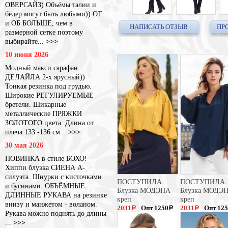
ОВЕРСАЙЗ) Объёмы талии и
бёдер могут быть любыми)) ОТ
и ОБ БОЛЬШЕ, чем в
НАПИСАТЬ ОТЗЫВ
ПР
размерной сетке поэтому
выбирайте...
>>>
10 июня 2026
Модный макси сарафан
ДЕЛАЙЛА 2-х ярусный))
Тонкая резинка под грудью.
Широкие РЕГУЛИРУЕМЫЕ
бретели. Шикарные
металлические ПРЯЖКИ
ЗОЛОТОГО цвета. Длина от
плеча 133 -136 см...
>>>
30 мая 2026
НОВИНКА в стиле БОХО!
Хиппи блузка СИЕНА А-
силуэта. Шнурки с кисточками
ПОСТУПИЛА.
ПОСТУПИЛА.
и бусинами. ОБЪЁМНЫЕ
Блузка МОДЭНА
Блузка МОДЭ
ДЛИННЫЕ РУКАВА на резинке
креп
креп
внизу и манжетом - воланом.
2031
Опт 1250
2031
Опт 12
a
a
a
Рукава можно поднять до длины
3125
3125
a
a
...
>>>