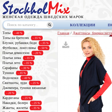
КОЛЛЕКЦИИ
П
Топы
Главная
/
Джеггинсы, брючки/легг
- 40 %
Топы на бретелях
- 35 %
Блузки, рубашки,боди
- 35 %
Футболки, лонгсливы
- 50 %
Платья демисезон
- 20 %
Платья зима
- 35 %
Платья лето
- 35 %
Сарафаны
- 30 %
Туники
- 35 %
Водолазки
- 40 %
Свитшоты, худи
- 25 %
Джемпера, туники вязанные
- 20 %
Кардиганы
- 25 %
Накидки, болеро
- 25 %
Жакеты, жилеты
- 35 %