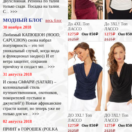
двухслойная. Резинка по талии
только сзади. Посадка на талии.
С...
>>>
МОДНЫЙ БЛОГ
весь блог
До 4XL.Топ
До 3XL! Топ
30 ноября 2018
ЛАССО
ЛАССО
1275
Опт 850
1275
Опт 850
Любимый КАПЮШОН (HOOD,
a
a
a
2125
2125
CAPUCHON) снова набрал
a
a
популярность – это тот
уникальный случай, когда мода
и функционал заодно)) И от
ветра защитит, сохранив
причёску и создаст мо...
>>>
31 августа 2018
И снова САФАРИ (SAFARI) –
колониальный стиль
путешественников, охотников,
покорителей пустыни и
джунглей!)) Новые африканские
страсти кипят, но теперь уже не
только для we...
>>>
ДО 3XL! Топ
ДО 3XL! Топ
ЛАССО
ЛАССО
02 августа 2018
1275
Опт 850
1275
Опт 850
a
a
a
ПРИНТ в ГОРОШЕК (POLKA
2125
2125
a
a