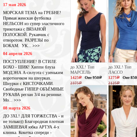
17 мая 2026
МОРСКАЯ ТЕМА на ГРЕБНЕ!
Прямая женская футболка
НЕЛЬСОН из супер эластичного
трикотажа с ВЯЗАНОЙ
ПОЛОСКОЙ. Рукавчик с
отворотом. РАЗРЕЗЫ по
БОКАМ. УК...
>>>
04 апреля 2026
ПОСТУПЛЕНИЕ! В СТИЛЕ
БОХО - ШИК! Хиппи блуза
до XXL! Топ
до 3XL! Топ
МАРСЕЛЬ
ЛАССО
МОДЭНА А-силуэта с узеньким
1425
Опт 950
1275
Опт 850
воротничком на шнурках.
a
a
a
2375
2125
Шнурки с КИСТОЧКАМИ.
a
a
Свободные ГИПЕР ОБЪЁМНЫЕ
РУКАВА реглан 3/4 на резинке.
Мо...
>>>
08 марта 2026
ДО 3XL! ДЛЯ ТОРЖЕСТВА - и
не только)) Благородная плотная
ЗАМШЕВАЯ юбка АРТУА 4-х
клинка. Кокетка спереди -