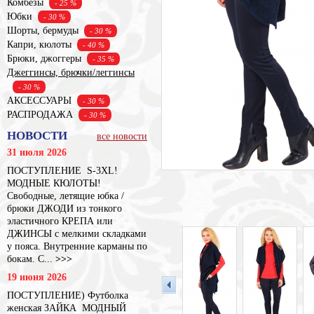
Комбезы
- 25 %
Юбки
- 30 %
Шорты, бермуды
- 30 %
Капри, кюлоты
- 40 %
Брюки, джоггеры
- 35 %
Джеггинсы, брючки/леггинсы
- 30 %
АКСЕССУАРЫ
- 30 %
РАСПРОДАЖА
- 30 %
НОВОСТИ
все новости
31 июля 2026
ПОСТУПЛЕНИЕ S-3XL!
МОДНЫЕ КЮЛОТЫ!
Свободные, летящие юбка /
брюки ДЖОДИ из тонкого
эластичного КРЕПА или
ДЖИНСЫ с мелкими складками
у пояса. Внутренние карманы по
бокам. С...
>>>
19 июня 2026
ПОСТУПЛЕНИЕ) Футболка
женская ЗАЙКА МОДНЫЙ