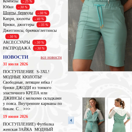
Комбезы
- 25 %
Юбки
- 30 %
Шорты, бермуды
- 30 %
Капри, кюлоты
- 40 %
Брюки, джоггеры
- 35 %
Джеггинсы, брючки/леггинсы
- 30 %
АКСЕССУАРЫ
- 30 %
РАСПРОДАЖА
- 30 %
НОВОСТИ
все новости
31 июля 2026
ПОСТУПЛЕНИЕ S-3XL!
МОДНЫЕ КЮЛОТЫ!
Свободные, летящие юбка /
брюки ДЖОДИ из тонкого
эластичного КРЕПА или
ДЖИНСЫ с мелкими складками
у пояса. Внутренние карманы по
бокам. С...
>>>
19 июня 2026
ПОСТУПЛЕНИЕ) Футболка
женская ЗАЙКА МОДНЫЙ