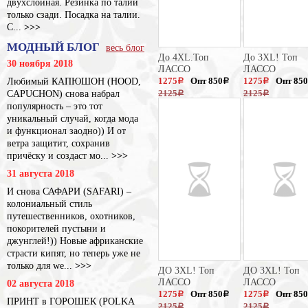
двухслойная. Резинка по талии
только сзади. Посадка на талии.
С...
>>>
МОДНЫЙ БЛОГ
весь блог
До 4XL.Топ
До 3XL! Топ
30 ноября 2018
ЛАССО
ЛАССО
1275
Опт 850
1275
Опт 850
Любимый КАПЮШОН (HOOD,
a
a
a
2125
2125
CAPUCHON) снова набрал
a
a
популярность – это тот
уникальный случай, когда мода
и функционал заодно)) И от
ветра защитит, сохранив
причёску и создаст мо...
>>>
31 августа 2018
И снова САФАРИ (SAFARI) –
колониальный стиль
путешественников, охотников,
покорителей пустыни и
джунглей!)) Новые африканские
страсти кипят, но теперь уже не
только для we...
>>>
ДО 3XL! Топ
ДО 3XL! Топ
ЛАССО
ЛАССО
02 августа 2018
1275
Опт 850
1275
Опт 850
a
a
a
ПРИНТ в ГОРОШЕК (POLKA
2125
2125
a
a