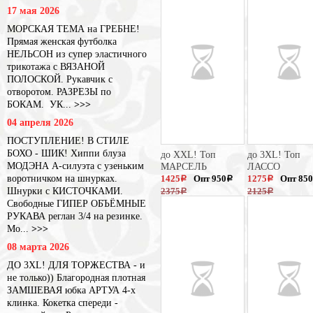
17 мая 2026
МОРСКАЯ ТЕМА на ГРЕБНЕ!
Прямая женская футболка
НЕЛЬСОН из супер эластичного
трикотажа с ВЯЗАНОЙ
ПОЛОСКОЙ. Рукавчик с
отворотом. РАЗРЕЗЫ по
БОКАМ. УК...
>>>
04 апреля 2026
ПОСТУПЛЕНИЕ! В СТИЛЕ
БОХО - ШИК! Хиппи блуза
до XXL! Топ
до 3XL! Топ
МОДЭНА А-силуэта с узеньким
МАРСЕЛЬ
ЛАССО
воротничком на шнурках.
1425
Опт 950
1275
Опт 850
a
a
a
Шнурки с КИСТОЧКАМИ.
2375
2125
a
a
Свободные ГИПЕР ОБЪЁМНЫЕ
РУКАВА реглан 3/4 на резинке.
Мо...
>>>
08 марта 2026
ДО 3XL! ДЛЯ ТОРЖЕСТВА - и
не только)) Благородная плотная
ЗАМШЕВАЯ юбка АРТУА 4-х
клинка. Кокетка спереди -