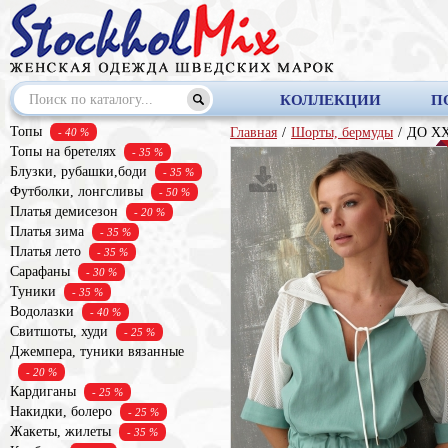
КОЛЛЕКЦИИ
П
Топы
Главная
/
Шорты, бермуды
/
ДО XX
- 40 %
Топы на бретелях
- 35 %
Блузки, рубашки,боди
- 35 %
Футболки, лонгсливы
- 50 %
Платья демисезон
- 20 %
Платья зима
- 35 %
Платья лето
- 35 %
Сарафаны
- 30 %
Туники
- 35 %
Водолазки
- 40 %
Свитшоты, худи
- 25 %
Джемпера, туники вязанные
- 20 %
Кардиганы
- 25 %
Накидки, болеро
- 25 %
Жакеты, жилеты
- 35 %