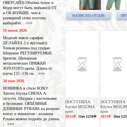
ОВЕРСАЙЗ) Объёмы талии и
бёдер могут быть любыми)) ОТ
и ОБ БОЛЬШЕ, чем в
НАПИСАТЬ ОТЗЫВ
ПР
размерной сетке поэтому
выбирайте...
>>>
10 июня 2026
Модный макси сарафан
ДЕЛАЙЛА 2-х ярусный))
Тонкая резинка под грудью.
Широкие РЕГУЛИРУЕМЫЕ
бретели. Шикарные
металлические ПРЯЖКИ
ЗОЛОТОГО цвета. Длина от
плеча 133 -136 см...
>>>
30 мая 2026
НОВИНКА в стиле БОХО!
Хиппи блузка СИЕНА А-
силуэта. Шнурки с кисточками
ПОСТУПИЛА.
ПОСТУПИЛА.
и бусинами. ОБЪЁМНЫЕ
Блузка МОДЭНА
Блузка МОДЭ
ДЛИННЫЕ РУКАВА на резинке
креп
креп
внизу и манжетом - воланом.
2031
Опт 1250
2031
Опт 12
a
a
a
Рукава можно поднять до длины
3125
3125
a
a
...
>>>