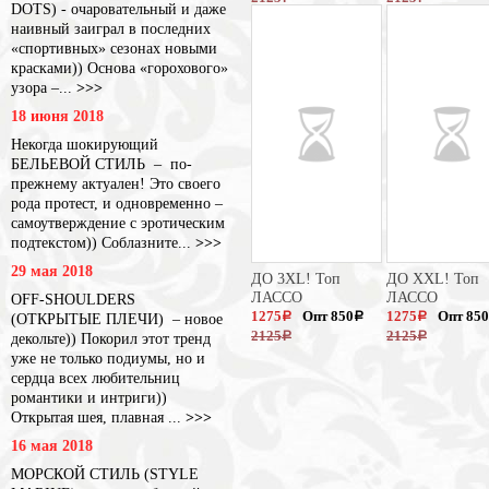
DOTS) - очаровательный и даже
наивный заиграл в последних
«спортивных» сезонах новыми
красками)) Основа «горохового»
узора –...
>>>
18 июня 2018
Некогда шокирующий
БЕЛЬЕВОЙ СТИЛЬ – по-
прежнему актуален! Это своего
рода протест, и одновременно –
самоутверждение с эротическим
подтекстом)) Соблазните...
>>>
29 мая 2018
ДО 3XL! Топ
ДО XXL! Топ
ЛАССО
ЛАССО
OFF-SHOULDERS
1275
Опт 850
1275
Опт 850
(ОТКРЫТЫЕ ПЛЕЧИ) – новое
a
a
a
2125
2125
декольте)) Покорил этот тренд
a
a
уже не только подиумы, но и
сердца всех любительниц
романтики и интриги))
Открытая шея, плавная ...
>>>
16 мая 2018
МОРСКОЙ СТИЛЬ (STYLE