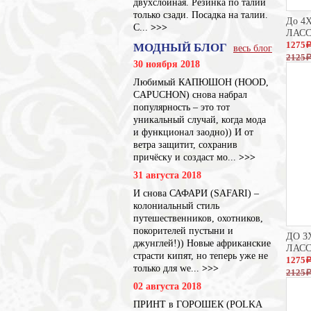
двухслойная. Резинка по талии
только сзади. Посадка на талии.
До 4
С...
>>>
ЛАС
1275
МОДНЫЙ БЛОГ
весь блог
2125
30 ноября 2018
Любимый КАПЮШОН (HOOD,
CAPUCHON) снова набрал
популярность – это тот
уникальный случай, когда мода
и функционал заодно)) И от
ветра защитит, сохранив
причёску и создаст мо...
>>>
31 августа 2018
И снова САФАРИ (SAFARI) –
колониальный стиль
путешественников, охотников,
покорителей пустыни и
ДО 3
джунглей!)) Новые африканские
ЛАС
страсти кипят, но теперь уже не
1275
только для we...
>>>
2125
02 августа 2018
ПРИНТ в ГОРОШЕК (POLKA