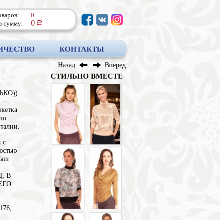
оваров:
0
0
а сумму:
a
ИЧЕСТВО
КОНТАКТЫ
Назад
Вперед
СТИЛЬНО ВМЕСТЕ
ЬКО))
 -
окетка
 по
 талии.
 с
остью
Маш
, В
ЕГО
176,