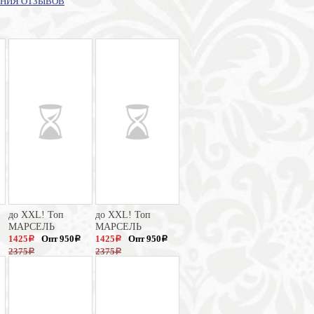
НИЯ ОТЗЫВОВ
до XXL! Топ
до XXL! Топ
МАРСЕЛЬ
МАРСЕЛЬ
1425
Опт 950
1425
Опт 950
a
a
a
a
2375
2375
a
a