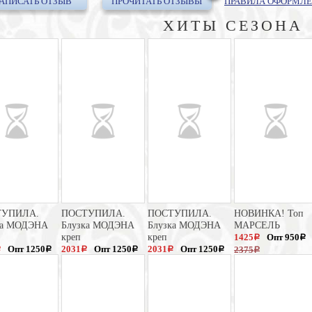
АПИСАТЬ ОТЗЫВ
ПРОЧИТАТЬ ОТЗЫВЫ
ПРАВИЛА ОФОРМЛЕ
ХИТЫ СЕЗОНА
ТУПИЛА.
ПОСТУПИЛА.
ПОСТУПИЛА.
НОВИНКА! Топ
ка МОДЭНА
Блузка МОДЭНА
Блузка МОДЭНА
МАРСЕЛЬ
креп
креп
1425
Опт 950
a
a
Опт 1250
2031
Опт 1250
2031
Опт 1250
2375
a
a
a
a
a
a
a
3125
3125
a
a
a