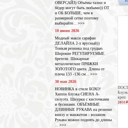
Н
ОВЕРСАЙЗ) Объёмы талии и
бёдер могут быть любыми)) ОТ
и ОБ БОЛЬШЕ, чем в
размерной сетке поэтому
выбирайте...
>>>
10 июня 2026
Модный макси сарафан
ДЕЛАЙЛА 2-х ярусный))
Тонкая резинка под грудью.
Широкие РЕГУЛИРУЕМЫЕ
бретели. Шикарные
металлические ПРЯЖКИ
ЗОЛОТОГО цвета. Длина от
плеча 133 -136 см...
>>>
30 мая 2026
ПОС
НОВИНКА в стиле БОХО!
Блуз
Хиппи блузка СИЕНА А-
креп
силуэта. Шнурки с кисточками
2031
и бусинами. ОБЪЁМНЫЕ
3125
ДЛИННЫЕ РУКАВА на резинке
внизу и манжетом - воланом.
Рукава можно поднять до длины
...
>>>