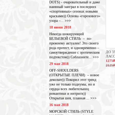
DOTS) - очаровательный и даже
наивный заиграл в последних
«спортивных» сезонах новыми
красками)) Основа «горохового»
узора –...
>>>
18 июня 2018
Некогда шокирующий
БЕЛЬЕВОЙ СТИЛЬ – по-
прежнему актуален! Это своего
рода протест, и одновременно –
ДО 3
самоутверждение с эротическим
ЛАС
подтекстом)) Соблазните...
>>>
1275
29 мая 2018
2125
OFF-SHOULDERS
(ОТКРЫТЫЕ ПЛЕЧИ) – новое
декольте)) Покорил этот тренд
уже не только подиумы, но и
сердца всех любительниц
романтики и интриги))
Открытая шея, плавная ...
>>>
16 мая 2018
МОРСКОЙ СТИЛЬ (STYLE