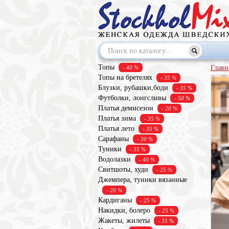
Топы
Главн
- 40 %
Топы на бретелях
- 35 %
Блузки, рубашки,боди
- 35 %
Футболки, лонгсливы
- 50 %
Платья демисезон
- 20 %
Платья зима
- 35 %
Платья лето
- 35 %
Сарафаны
- 30 %
Туники
- 35 %
Водолазки
- 40 %
Свитшоты, худи
- 25 %
Джемпера, туники вязанные
- 20 %
Кардиганы
- 25 %
Накидки, болеро
- 25 %
Жакеты, жилеты
- 35 %