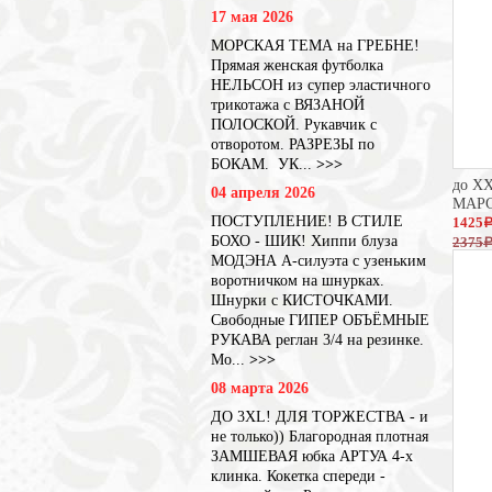
17 мая 2026
МОРСКАЯ ТЕМА на ГРЕБНЕ!
Прямая женская футболка
НЕЛЬСОН из супер эластичного
трикотажа с ВЯЗАНОЙ
ПОЛОСКОЙ. Рукавчик с
отворотом. РАЗРЕЗЫ по
БОКАМ. УК...
>>>
до XX
04 апреля 2026
МАР
ПОСТУПЛЕНИЕ! В СТИЛЕ
1425
БОХО - ШИК! Хиппи блуза
2375
МОДЭНА А-силуэта с узеньким
воротничком на шнурках.
Шнурки с КИСТОЧКАМИ.
Свободные ГИПЕР ОБЪЁМНЫЕ
РУКАВА реглан 3/4 на резинке.
Мо...
>>>
08 марта 2026
ДО 3XL! ДЛЯ ТОРЖЕСТВА - и
не только)) Благородная плотная
ЗАМШЕВАЯ юбка АРТУА 4-х
клинка. Кокетка спереди -