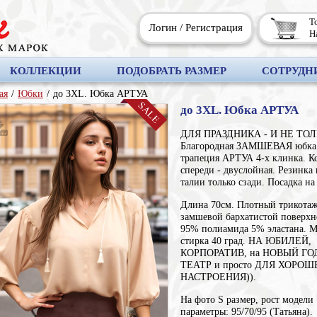
Т
Логин
/
Регистрация
Н
КОЛЛЕКЦИИ
ПОДОБРАТЬ РАЗМЕР
СОТРУДН
ая
/
Юбки
/
до 3XL. Юбка АРТУА
до 3XL. Юбка АРТУА
ДЛЯ ПРАЗДНИКА - И НЕ ТОЛ
Благородная ЗАМШЕВАЯ юбка
трапеция АРТУА 4-х клинка. К
спереди - двуслойная. Резинка
талии только сзади. Посадка на
Длина 70см. Плотный трикотаж
замшевой бархатистой поверхн
95% полиамида 5% эластана. 
стирка 40 град. НА ЮБИЛЕЙ,
КОРПОРАТИВ, на НОВЫЙ ГОД
ТЕАТР и просто ДЛЯ ХОРОШ
НАСТРОЕНИЯ)).
На фото S размер, рост модели 
параметры: 95/70/95 (Татьяна).