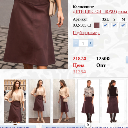
Коллекция:
ДЕТИ ЦВЕТОВ - БОХО (весна-
Артикул:
3XL
S
M
032-585 Cf
Подбор размера
2187
1250
a
a
Цена
Опт
3125
a
0