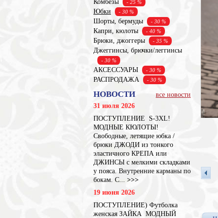
Комбезы
- 25 %
Юбки
- 30 %
Шорты, бермуды
- 30 %
Капри, кюлоты
- 40 %
Брюки, джоггеры
- 35 %
Джеггинсы, брючки/леггинсы
- 30 %
АКСЕССУАРЫ
- 30 %
РАСПРОДАЖА
- 30 %
НОВОСТИ
все новости
31 июля 2026
ПОСТУПЛЕНИЕ S-3XL!
МОДНЫЕ КЮЛОТЫ!
Свободные, летящие юбка /
брюки ДЖОДИ из тонкого
эластичного КРЕПА или
ДЖИНСЫ с мелкими складками
у пояса. Внутренние карманы по
бокам. С...
>>>
19 июня 2026
ПОСТУПЛЕНИЕ) Футболка
женская ЗАЙКА МОДНЫЙ