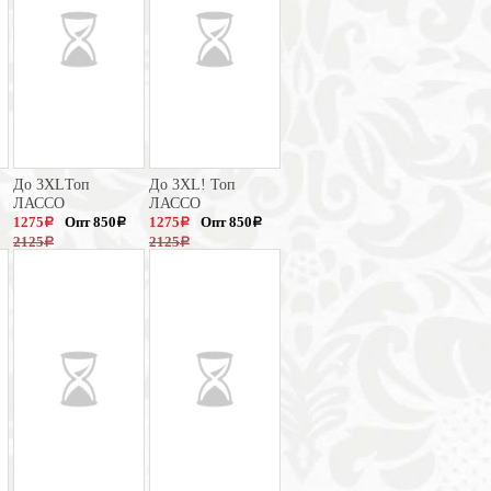
До 3XLТоп
До 3XL! Топ
ЛАССО
ЛАССО
1275
Опт 850
1275
Опт 850
a
a
a
a
2125
2125
a
a