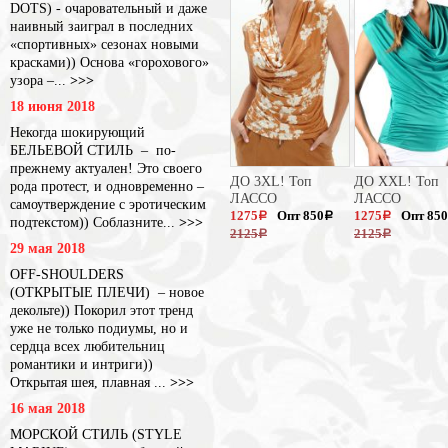
DOTS) - очаровательный и даже
наивный заиграл в последних
«спортивных» сезонах новыми
красками)) Основа «горохового»
узора –...
>>>
18 июня 2018
Некогда шокирующий
БЕЛЬЕВОЙ СТИЛЬ – по-
прежнему актуален! Это своего
ДО 3XL! Топ
ДО XXL! Топ
рода протест, и одновременно –
ЛАССО
ЛАССО
самоутверждение с эротическим
1275
Опт 850
1275
Опт 850
a
a
a
подтекстом)) Соблазните...
>>>
2125
2125
a
a
29 мая 2018
OFF-SHOULDERS
(ОТКРЫТЫЕ ПЛЕЧИ) – новое
декольте)) Покорил этот тренд
уже не только подиумы, но и
сердца всех любительниц
романтики и интриги))
Открытая шея, плавная ...
>>>
16 мая 2018
МОРСКОЙ СТИЛЬ (STYLE