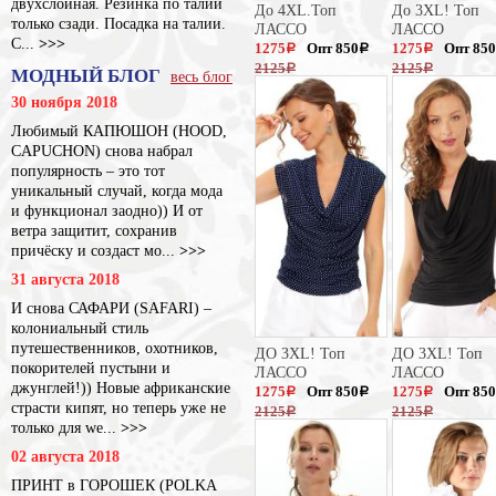
двухслойная. Резинка по талии
До 4XL.Топ
До 3XL! Топ
только сзади. Посадка на талии.
ЛАССО
ЛАССО
С...
>>>
1275
Опт 850
1275
Опт 850
a
a
a
2125
2125
a
a
МОДНЫЙ БЛОГ
весь блог
30 ноября 2018
Любимый КАПЮШОН (HOOD,
CAPUCHON) снова набрал
популярность – это тот
уникальный случай, когда мода
и функционал заодно)) И от
ветра защитит, сохранив
причёску и создаст мо...
>>>
31 августа 2018
И снова САФАРИ (SAFARI) –
колониальный стиль
путешественников, охотников,
ДО 3XL! Топ
ДО 3XL! Топ
покорителей пустыни и
ЛАССО
ЛАССО
джунглей!)) Новые африканские
1275
Опт 850
1275
Опт 850
a
a
a
страсти кипят, но теперь уже не
2125
2125
a
a
только для we...
>>>
02 августа 2018
ПРИНТ в ГОРОШЕК (POLKA