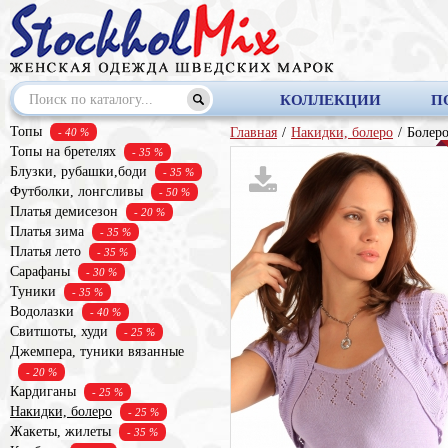
КОЛЛЕКЦИИ
П
Топы
Главная
/
Накидки, болеро
/
Болер
- 40 %
Топы на бретелях
- 35 %
Блузки, рубашки,боди
- 35 %
Футболки, лонгсливы
- 50 %
Платья демисезон
- 20 %
Платья зима
- 35 %
Платья лето
- 35 %
Сарафаны
- 30 %
Туники
- 35 %
Водолазки
- 40 %
Свитшоты, худи
- 25 %
Джемпера, туники вязанные
- 20 %
Кардиганы
- 25 %
Накидки, болеро
- 25 %
Жакеты, жилеты
- 35 %