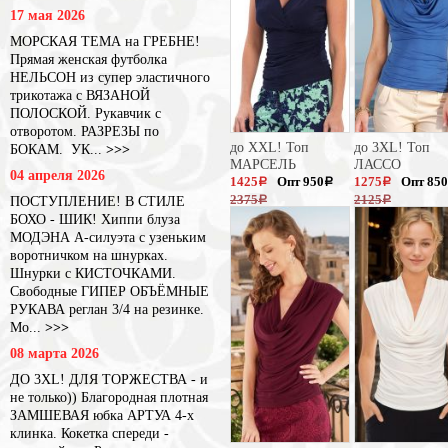
17 мая 2026
МОРСКАЯ ТЕМА на ГРЕБНЕ!
Прямая женская футболка
НЕЛЬСОН из супер эластичного
трикотажа с ВЯЗАНОЙ
ПОЛОСКОЙ. Рукавчик с
отворотом. РАЗРЕЗЫ по
до XXL! Топ
до 3XL! Топ
БОКАМ. УК...
>>>
МАРСЕЛЬ
ЛАССО
04 апреля 2026
1425
Опт 950
1275
Опт 850
a
a
a
2375
2125
ПОСТУПЛЕНИЕ! В СТИЛЕ
a
a
БОХО - ШИК! Хиппи блуза
МОДЭНА А-силуэта с узеньким
воротничком на шнурках.
Шнурки с КИСТОЧКАМИ.
Свободные ГИПЕР ОБЪЁМНЫЕ
РУКАВА реглан 3/4 на резинке.
Мо...
>>>
08 марта 2026
ДО 3XL! ДЛЯ ТОРЖЕСТВА - и
не только)) Благородная плотная
ЗАМШЕВАЯ юбка АРТУА 4-х
клинка. Кокетка спереди -