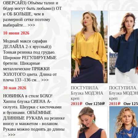
ОВЕРСАЙЗ) Объёмы талии и
бёдер могут быть любыми)) ОТ
и ОБ БОЛЬШЕ, чем в
размерной сетке поэтому
выбирайте...
>>>
10 июня 2026
Модный макси сарафан
ДЕЛАЙЛА 2-х ярусный))
Тонкая резинка под грудью.
Широкие РЕГУЛИРУЕМЫЕ
бретели. Шикарные
металлические ПРЯЖКИ
ЗОЛОТОГО цвета. Длина от
плеча 133 -136 см...
>>>
30 мая 2026
ПОСТУПИЛА.
ПОСТУПИЛА.
Блузка МОДЭНА
Блузка МОДЭ
НОВИНКА в стиле БОХО!
креп
креп
Хиппи блузка СИЕНА А-
2031
Опт 1250
2031
Опт 12
a
a
a
силуэта. Шнурки с кисточками
3125
3125
a
a
и бусинами. ОБЪЁМНЫЕ
ДЛИННЫЕ РУКАВА на резинке
внизу и манжетом - воланом.
Рукава можно поднять до длины
...
>>>