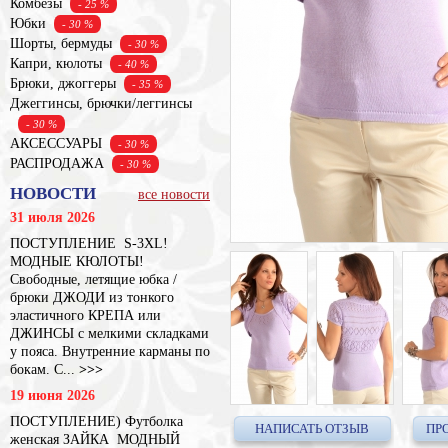
Комбезы
- 25 %
Юбки
- 30 %
Шорты, бермуды
- 30 %
Капри, кюлоты
- 40 %
Брюки, джоггеры
- 35 %
Джеггинсы, брючки/леггинсы
- 30 %
АКСЕССУАРЫ
- 30 %
РАСПРОДАЖА
- 30 %
НОВОСТИ
все новости
31 июля 2026
ПОСТУПЛЕНИЕ S-3XL!
МОДНЫЕ КЮЛОТЫ!
Свободные, летящие юбка /
брюки ДЖОДИ из тонкого
эластичного КРЕПА или
ДЖИНСЫ с мелкими складками
у пояса. Внутренние карманы по
бокам. С...
>>>
19 июня 2026
ПОСТУПЛЕНИЕ) Футболка
НАПИСАТЬ ОТЗЫВ
ПР
женская ЗАЙКА МОДНЫЙ