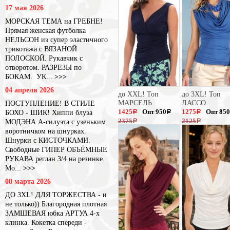
17 мая 2026
МОРСКАЯ ТЕМА на ГРЕБНЕ!
Прямая женская футболка
НЕЛЬСОН из супер эластичного
трикотажа с ВЯЗАНОЙ
ПОЛОСКОЙ. Рукавчик с
отворотом. РАЗРЕЗЫ по
БОКАМ. УК...
>>>
04 апреля 2026
до XXL! Топ
до 3XL! Топ
МАРСЕЛЬ
ЛАССО
ПОСТУПЛЕНИЕ! В СТИЛЕ
1425
Опт 950
1275
Опт 850
БОХО - ШИК! Хиппи блуза
a
a
a
2375
2125
МОДЭНА А-силуэта с узеньким
a
a
воротничком на шнурках.
Шнурки с КИСТОЧКАМИ.
Свободные ГИПЕР ОБЪЁМНЫЕ
РУКАВА реглан 3/4 на резинке.
Мо...
>>>
08 марта 2026
ДО 3XL! ДЛЯ ТОРЖЕСТВА - и
не только)) Благородная плотная
ЗАМШЕВАЯ юбка АРТУА 4-х
клинка. Кокетка спереди -