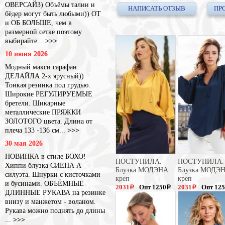
ОВЕРСАЙЗ) Объёмы талии и
НАПИСАТЬ ОТЗЫВ
ПР
бёдер могут быть любыми)) ОТ
и ОБ БОЛЬШЕ, чем в
размерной сетке поэтому
выбирайте...
>>>
10 июня 2026
Модный макси сарафан
ДЕЛАЙЛА 2-х ярусный))
Тонкая резинка под грудью.
Широкие РЕГУЛИРУЕМЫЕ
бретели. Шикарные
металлические ПРЯЖКИ
ЗОЛОТОГО цвета. Длина от
плеча 133 -136 см...
>>>
30 мая 2026
НОВИНКА в стиле БОХО!
ПОСТУПИЛА.
ПОСТУПИЛА.
Хиппи блузка СИЕНА А-
Блузка МОДЭНА
Блузка МОДЭ
силуэта. Шнурки с кисточками
креп
креп
и бусинами. ОБЪЁМНЫЕ
2031
Опт 1250
2031
Опт 12
a
a
a
ДЛИННЫЕ РУКАВА на резинке
3125
3125
a
a
внизу и манжетом - воланом.
Рукава можно поднять до длины
...
>>>