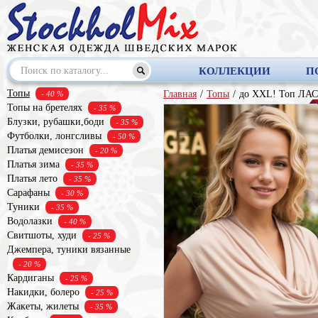
КОЛЛЕКЦИИ
П
Топы
Главная
/
Топы
/
до XXL! Топ ЛА
- 40 %
Топы на бретелях
- 35 %
Блузки, рубашки,боди
- 35 %
Футболки, лонгсливы
- 50 %
Платья демисезон
- 20 %
Платья зима
- 35 %
Платья лето
- 35 %
Сарафаны
- 30 %
Туники
- 35 %
Водолазки
- 40 %
Свитшоты, худи
- 25 %
Джемпера, туники вязанные
- 20 %
Кардиганы
- 25 %
Накидки, болеро
- 25 %
Жакеты, жилеты
- 35 %