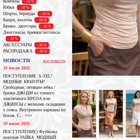
Комбезы
- 25 %
Юбки
- 30 %
Шорты, бермуды
- 30 %
Капри, кюлоты
- 40 %
Брюки, джоггеры
- 35 %
Джеггинсы, брючки/леггинсы
- 30 %
АКСЕССУАРЫ
- 30 %
РАСПРОДАЖА
- 30 %
НОВОСТИ
все новости
31 июля 2026
ПОСТУПЛЕНИЕ S-3XL!
МОДНЫЕ КЮЛОТЫ!
Свободные, летящие юбка /
брюки ДЖОДИ из тонкого
эластичного КРЕПА или
ДЖИНСЫ с мелкими складками
у пояса. Внутренние карманы по
бокам. С...
>>>
19 июня 2026
ПОСТУПЛЕНИЕ) Футболка
женская ЗАЙКА МОДНЫЙ