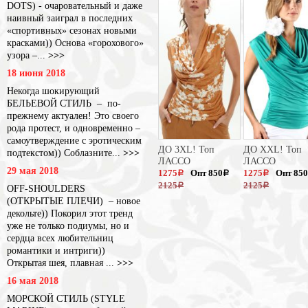
DOTS) - очаровательный и даже
наивный заиграл в последних
«спортивных» сезонах новыми
красками)) Основа «горохового»
узора –...
>>>
18 июня 2018
Некогда шокирующий
БЕЛЬЕВОЙ СТИЛЬ – по-
прежнему актуален! Это своего
рода протест, и одновременно –
самоутверждение с эротическим
ДО 3XL! Топ
ДО XXL! Топ
подтекстом)) Соблазните...
>>>
ЛАССО
ЛАССО
29 мая 2018
1275
Опт 850
1275
Опт 850
a
a
a
2125
2125
a
a
OFF-SHOULDERS
(ОТКРЫТЫЕ ПЛЕЧИ) – новое
декольте)) Покорил этот тренд
уже не только подиумы, но и
сердца всех любительниц
романтики и интриги))
Открытая шея, плавная ...
>>>
16 мая 2018
МОРСКОЙ СТИЛЬ (STYLE