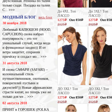
двухслойная. Резинка по талии
только сзади. Посадка на талии.
С...
>>>
До 4XL.Топ
До 3XL! Топ
ЛАССО
ЛАССО
МОДНЫЙ БЛОГ
весь блог
1275
Опт 850
1275
Опт 850
a
a
a
30 ноября 2018
2125
2125
a
a
Любимый КАПЮШОН (HOOD,
CAPUCHON) снова набрал
популярность – это тот
уникальный случай, когда мода
и функционал заодно)) И от
ветра защитит, сохранив
причёску и создаст мо...
>>>
31 августа 2018
И снова САФАРИ (SAFARI) –
колониальный стиль
путешественников, охотников,
покорителей пустыни и
джунглей!)) Новые африканские
ДО 3XL! Топ
ДО 3XL! Топ
страсти кипят, но теперь уже не
ЛАССО
ЛАССО
только для we...
>>>
1275
Опт 850
1275
Опт 850
a
a
a
2125
2125
a
a
02 августа 2018
ПРИНТ в ГОРОШЕК (POLKA