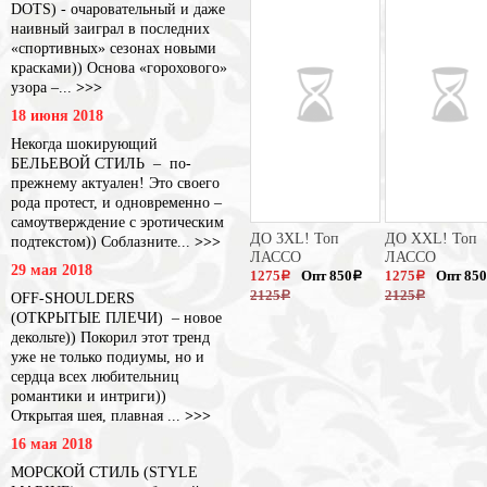
DOTS) - очаровательный и даже
наивный заиграл в последних
«спортивных» сезонах новыми
красками)) Основа «горохового»
узора –...
>>>
18 июня 2018
Некогда шокирующий
БЕЛЬЕВОЙ СТИЛЬ – по-
прежнему актуален! Это своего
рода протест, и одновременно –
самоутверждение с эротическим
ДО 3XL! Топ
ДО XXL! Топ
подтекстом)) Соблазните...
>>>
ЛАССО
ЛАССО
29 мая 2018
1275
Опт 850
1275
Опт 850
a
a
a
2125
2125
OFF-SHOULDERS
a
a
(ОТКРЫТЫЕ ПЛЕЧИ) – новое
декольте)) Покорил этот тренд
уже не только подиумы, но и
сердца всех любительниц
романтики и интриги))
Открытая шея, плавная ...
>>>
16 мая 2018
МОРСКОЙ СТИЛЬ (STYLE