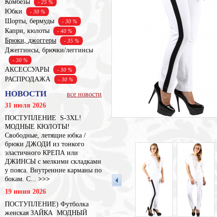
Комбезы
- 25 %
Юбки
- 30 %
Шорты, бермуды
- 30 %
Капри, кюлоты
- 40 %
Брюки, джоггеры
- 35 %
Джеггинсы, брючки/леггинсы
- 30 %
АКСЕССУАРЫ
- 30 %
РАСПРОДАЖА
- 30 %
НОВОСТИ
все новости
31 июля 2026
ПОСТУПЛЕНИЕ S-3XL!
МОДНЫЕ КЮЛОТЫ!
Свободные, летящие юбка /
брюки ДЖОДИ из тонкого
эластичного КРЕПА или
ДЖИНСЫ с мелкими складками
у пояса. Внутренние карманы по
бокам. С...
>>>
19 июня 2026
ПОСТУПЛЕНИЕ) Футболка
женская ЗАЙКА МОДНЫЙ