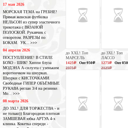
17 мая 2026
МОРСКАЯ ТЕМА на ГРЕБНЕ!
Прямая женская футболка
НЕЛЬСОН из супер эластичного
трикотажа с ВЯЗАНОЙ
ПОЛОСКОЙ. Рукавчик с
отворотом. РАЗРЕЗЫ по
БОКАМ. УК...
>>>
04 апреля 2026
до XXL! Топ
до 3XL! Топ
ПОСТУПЛЕНИЕ! В СТИЛЕ
МАРСЕЛЬ
ЛАССО
БОХО - ШИК! Хиппи блуза
1425
Опт 950
1275
Опт 850
a
a
a
МОДЭНА А-силуэта с узеньким
2375
2125
a
a
воротничком на шнурках.
Шнурки с КИСТОЧКАМИ.
Свободные ГИПЕР ОБЪЁМНЫЕ
РУКАВА реглан 3/4 на резинке.
Мо...
>>>
08 марта 2026
ДО 3XL! ДЛЯ ТОРЖЕСТВА - и
не только)) Благородная плотная
ЗАМШЕВАЯ юбка АРТУА 4-х
клинка. Кокетка спереди -