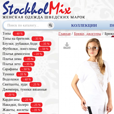
КОЛЛЕКЦИИ
П
Топы
Главная
/
Брюки, джоггеры
/
Брюк
- 40 %
Топы на бретелях
- 35 %
Блузки, рубашки,боди
- 35 %
Футболки, лонгсливы
- 50 %
Платья демисезон
- 20 %
Платья зима
- 35 %
Платья лето
- 35 %
Сарафаны
- 30 %
Туники
- 35 %
Водолазки
- 40 %
Свитшоты, худи
- 25 %
Джемпера, туники вязанные
- 20 %
Кардиганы
- 25 %
Накидки, болеро
- 25 %
Жакеты, жилеты
- 35 %