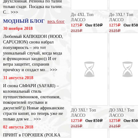
двухслойная. Резинка по талии
только сзади. Посадка на талии.
С...
>>>
До 4XL.Топ
До 3XL! Топ
ЛАССО
ЛАССО
МОДНЫЙ БЛОГ
весь блог
1275
Опт 850
1275
Опт 850
a
a
a
30 ноября 2018
2125
2125
a
a
Любимый КАПЮШОН (HOOD,
CAPUCHON) снова набрал
популярность – это тот
уникальный случай, когда мода
и функционал заодно)) И от
ветра защитит, сохранив
причёску и создаст мо...
>>>
31 августа 2018
И снова САФАРИ (SAFARI) –
колониальный стиль
путешественников, охотников,
покорителей пустыни и
джунглей!)) Новые африканские
ДО 3XL! Топ
ДО 3XL! Топ
страсти кипят, но теперь уже не
ЛАССО
ЛАССО
только для we...
>>>
1275
Опт 850
1275
Опт 850
a
a
a
2125
2125
02 августа 2018
a
a
ПРИНТ в ГОРОШЕК (POLKA