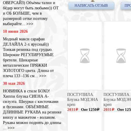
ОВЕРСАЙЗ) Объёмы талии и
НАПИСАТЬ ОТЗЫВ
ПР
бёдер могут быть любыми)) ОТ
и ОБ БОЛЬШЕ, чем в
размерной сетке поэтому
выбирайте...
>>>
10 июня 2026
Модный макси сарафан
ДЕЛАЙЛА 2-х ярусный))
Тонкая резинка под грудью.
Широкие РЕГУЛИРУЕМЫЕ
бретели. Шикарные
металлические ПРЯЖКИ
ЗОЛОТОГО цвета. Длина от
плеча 133 -136 см...
>>>
30 мая 2026
НОВИНКА в стиле БОХО!
ПОСТУПИЛА.
ПОСТУПИЛА.
Хиппи блузка СИЕНА А-
Блузка МОДЭНА
Блузка МОДЭ
силуэта. Шнурки с кисточками
креп
креп
и бусинами. ОБЪЁМНЫЕ
2031
Опт 1250
2031
Опт 12
a
a
a
ДЛИННЫЕ РУКАВА на резинке
3125
3125
a
a
внизу и манжетом - воланом.
Рукава можно поднять до длины
...
>>>