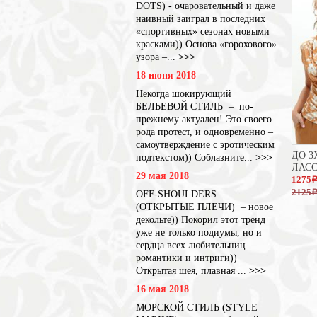
DOTS) - очаровательный и даже
наивный заиграл в последних
«спортивных» сезонах новыми
красками)) Основа «горохового»
узора –...
>>>
18 июня 2018
Некогда шокирующий
БЕЛЬЕВОЙ СТИЛЬ – по-
прежнему актуален! Это своего
рода протест, и одновременно –
самоутверждение с эротическим
ДО 3
подтекстом)) Соблазните...
>>>
ЛАС
29 мая 2018
1275
2125
OFF-SHOULDERS
(ОТКРЫТЫЕ ПЛЕЧИ) – новое
декольте)) Покорил этот тренд
уже не только подиумы, но и
сердца всех любительниц
романтики и интриги))
Открытая шея, плавная ...
>>>
16 мая 2018
МОРСКОЙ СТИЛЬ (STYLE