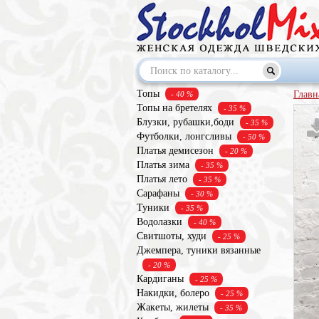
Топы
Главн
- 40 %
Топы на бретелях
- 35 %
Блузки, рубашки,боди
- 35 %
Футболки, лонгсливы
- 50 %
Платья демисезон
- 20 %
Платья зима
- 35 %
Платья лето
- 35 %
Сарафаны
- 30 %
Туники
- 35 %
Водолазки
- 40 %
Свитшоты, худи
- 25 %
Джемпера, туники вязанные
- 20 %
Кардиганы
- 25 %
Накидки, болеро
- 25 %
Жакеты, жилеты
- 35 %