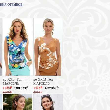
НИЯ ОТЗЫВОВ
до XXL! Топ
до XXL! Топ
МАРСЕЛЬ
МАРСЕЛЬ
1425
Опт 950
1425
Опт 950
a
a
a
a
2375
2375
a
a