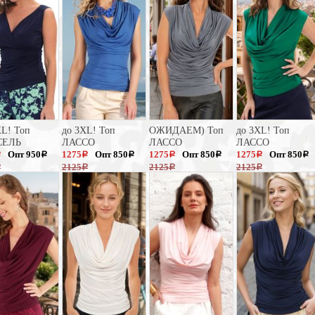
L! Топ
до 3XL! Топ
ОЖИДАЕМ) Топ
до 3XL! Топ
СЕЛЬ
ЛАССО
ЛАССО
ЛАССО
Опт 950
1275
Опт 850
1275
Опт 850
1275
Опт 850
a
a
a
a
a
a
a
a
2125
2125
2125
a
a
a
a