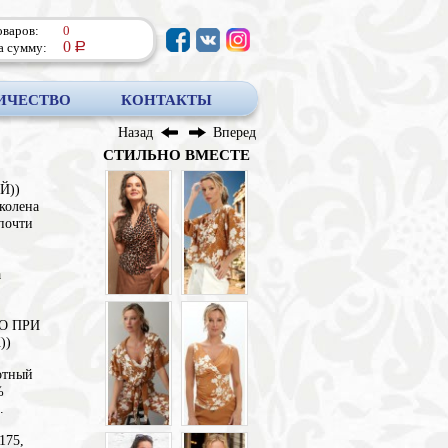
оваров:
0
0
а сумму:
a
ИЧЕСТВО
КОНТАКТЫ
Назад
Вперед
СТИЛЬНО ВМЕСТЕ
Й))
колена
почти
а
НО ПРИ
))
отный
%
.
175,