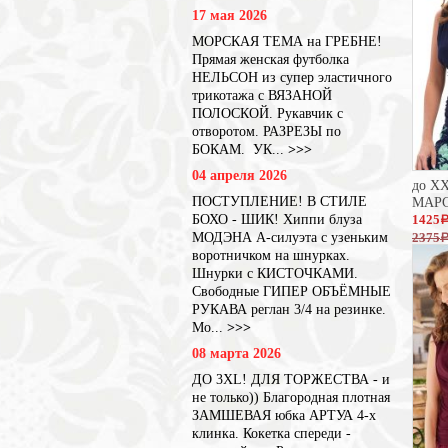
17 мая 2026
МОРСКАЯ ТЕМА на ГРЕБНЕ!
Прямая женская футболка
НЕЛЬСОН из супер эластичного
трикотажа с ВЯЗАНОЙ
ПОЛОСКОЙ. Рукавчик с
отворотом. РАЗРЕЗЫ по
БОКАМ. УК...
>>>
04 апреля 2026
до XX
ПОСТУПЛЕНИЕ! В СТИЛЕ
МАР
БОХО - ШИК! Хиппи блуза
1425
МОДЭНА А-силуэта с узеньким
2375
воротничком на шнурках.
Шнурки с КИСТОЧКАМИ.
Свободные ГИПЕР ОБЪЁМНЫЕ
РУКАВА реглан 3/4 на резинке.
Мо...
>>>
08 марта 2026
ДО 3XL! ДЛЯ ТОРЖЕСТВА - и
не только)) Благородная плотная
ЗАМШЕВАЯ юбка АРТУА 4-х
клинка. Кокетка спереди -