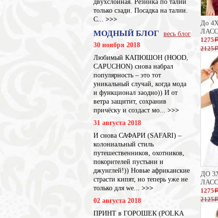
двухслойная. Резинка по талии
только сзади. Посадка на талии.
С...
>>>
До 4
ЛАС
МОДНЫЙ БЛОГ
весь блог
1275
30 ноября 2018
2125
Любимый КАПЮШОН (HOOD,
CAPUCHON) снова набрал
популярность – это тот
уникальный случай, когда мода
и функционал заодно)) И от
ветра защитит, сохранив
причёску и создаст мо...
>>>
31 августа 2018
И снова САФАРИ (SAFARI) –
колониальный стиль
путешественников, охотников,
покорителей пустыни и
джунглей!)) Новые африканские
ДО 3
страсти кипят, но теперь уже не
ЛАС
только для we...
>>>
1275
2125
02 августа 2018
ПРИНТ в ГОРОШЕК (POLKA