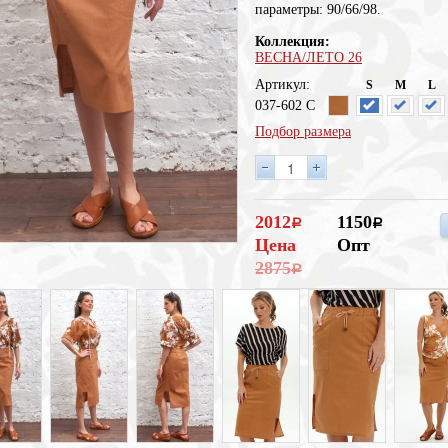
параметры: 90/66/98.
Коллекция:
ВЕСНА/ЛЕТО 26
Артикул:
S
M
L
037-602 C
Подбор размера
2012
1150
a
a
Цена
Опт
2875
a