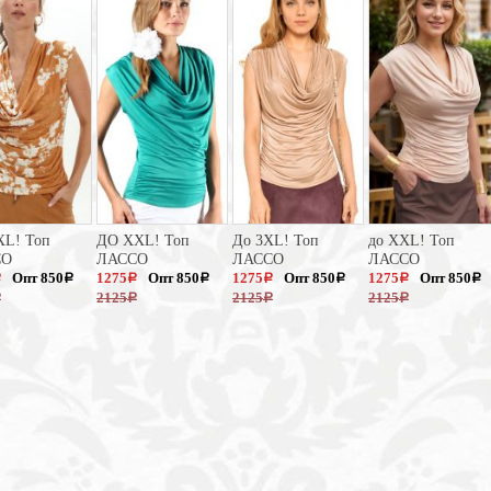
XL! Топ
ДО XXL! Топ
До 3XL! Топ
до XXL! Топ
СО
ЛАССО
ЛАССО
ЛАССО
Опт 850
1275
Опт 850
1275
Опт 850
1275
Опт 850
a
a
a
a
a
a
a
a
2125
2125
2125
a
a
a
a