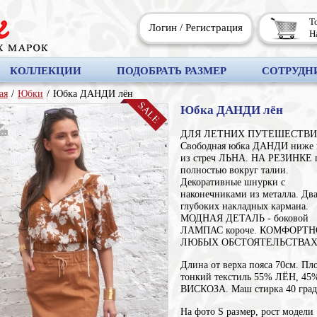
Т
Логин
/
Регистрация
Н
КОЛЛЕКЦИИ
ПОДОБРАТЬ РАЗМЕР
СОТРУДН
ая
/
Юбки
/
Юбка ДАНДИ лён
Юбка ДАНДИ лён
ДЛЯ ЛЕТНИХ ПУТЕШЕСТВИ
Свободная юбка ДАНДИ ниже 
из стреч ЛЬНА. НА РЕЗИНКЕ 
полностью вокруг талии.
Декоративные шнурки с
наконечниками из металла. Дв
глубоких накладных кармана.
МОДНАЯ ДЕТАЛЬ - боковой
ЛАМПАС короче. КОМФОРТ
ЛЮБЫХ ОБСТОЯТЕЛЬСТВАХ
Длина от верха пояса 70см. Пл
тонкий текстиль 55% ЛЁН, 45
ВИСКОЗА. Маш стирка 40 град
На фото S размер, рост модели 