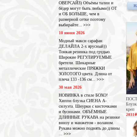
ОВЕРСАЙЗ) Объёмы талии и
Н
бёдер могут быть любыми)) ОТ
и ОБ БОЛЬШЕ, чем в
размерной сетке поэтому
выбирайте...
>>>
10 июня 2026
Модный макси сарафан
ДЕЛАЙЛА 2-х ярусный))
Тонкая резинка под грудью.
Широкие РЕГУЛИРУЕМЫЕ
бретели. Шикарные
металлические ПРЯЖКИ
ЗОЛОТОГО цвета. Длина от
плеча 133 -136 см...
>>>
30 мая 2026
НОВИНКА в стиле БОХО!
ПОС
Хиппи блузка СИЕНА А-
Блуз
силуэта. Шнурки с кисточками
креп
и бусинами. ОБЪЁМНЫЕ
2031
ДЛИННЫЕ РУКАВА на резинке
3125
внизу и манжетом - воланом.
Рукава можно поднять до длины
...
>>>