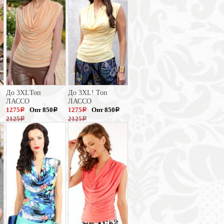
До 3XLТоп
До 3XL! Топ
ЛАССО
ЛАССО
1275
Опт 850
1275
Опт 850
a
a
a
a
2125
2125
a
a