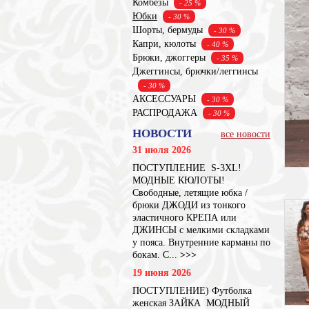
Комбезы
- 25 %
Юбки
- 30 %
Шорты, бермуды
- 30 %
Капри, кюлоты
- 40 %
Брюки, джоггеры
- 35 %
Джеггинсы, брючки/леггинсы
- 30 %
АКСЕССУАРЫ
- 30 %
РАСПРОДАЖА
- 30 %
НОВОСТИ
все новости
31 июля 2026
ПОСТУПЛЕНИЕ S-3XL!
МОДНЫЕ КЮЛОТЫ!
Свободные, летящие юбка /
брюки ДЖОДИ из тонкого
эластичного КРЕПА или
ДЖИНСЫ с мелкими складками
у пояса. Внутренние карманы по
бокам. С...
>>>
19 июня 2026
ПОСТУПЛЕНИЕ) Футболка
женская ЗАЙКА МОДНЫЙ